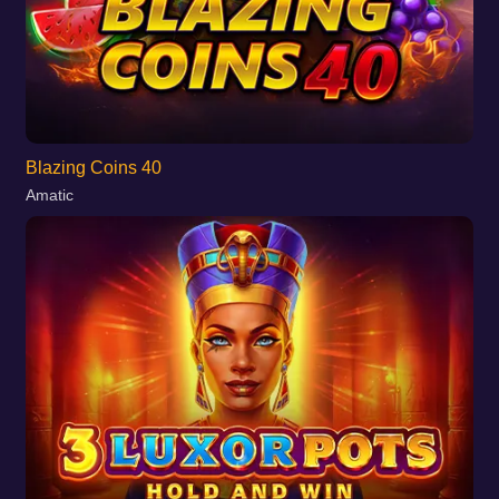
Blazing Coins 40
Amatic