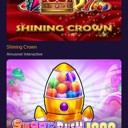
Shining Crown
Amusnet Interactive