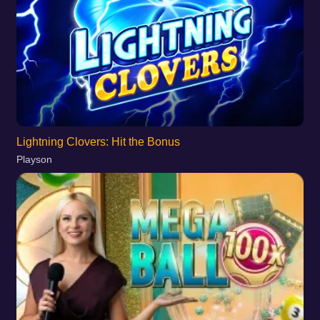
Lightning Clovers: Hit the Bonus
Playson