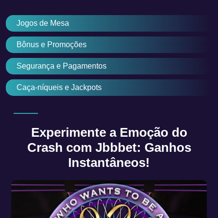
Jogos de Mesa
Bônus e Promoções
Segurança e Pagamentos
Caça-níqueis e Jackpots
Experimente a Emoção do
Crash com Jbbbet: Ganhos
Instantâneos!