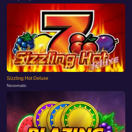
Sizzling Hot Deluxe
Novomatic